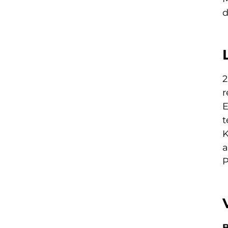
d
2
r
E
t
K
a
P
B