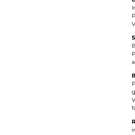
I
P
V
S
B
P
a
B
P
g
V
f
R
i