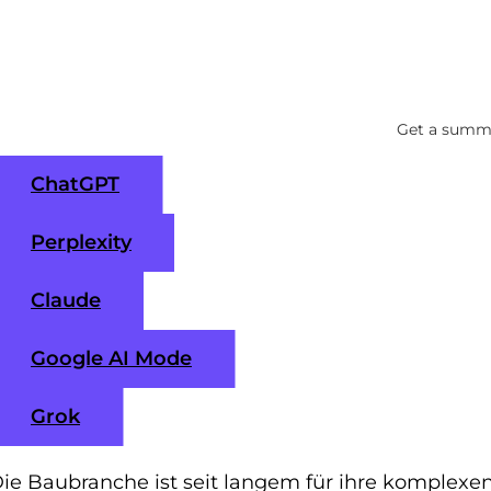
Get a summa
ChatGPT
Perplexity
Claude
Google AI Mode
Grok
ie Baubranche ist seit langem für ihre komplexe