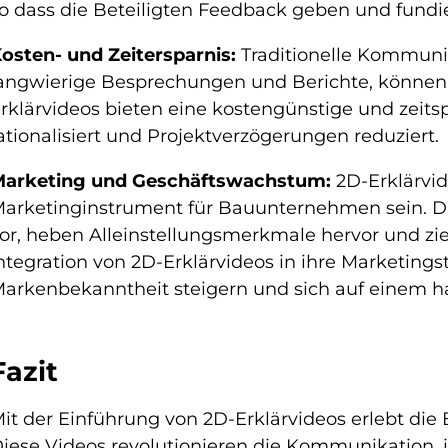
o dass die Beteiligten Feedback geben und fundi
osten- und Zeitersparnis:
Traditionelle Kommuni
angwierige Besprechungen und Berichte, können z
rklärvideos bieten eine kostengünstige und zeit
ationalisiert und Projektverzögerungen reduziert.
arketing und Geschäftswachstum:
2D-Erklärvid
arketinginstrument für Bauunternehmen sein. Di
or, heben Alleinstellungsmerkmale hervor und zi
ntegration von 2D-Erklärvideos in ihre Marketin
arkenbekanntheit steigern und sich auf einem h
Fazit
it der Einführung von 2D-Erklärvideos erlebt d
iese Videos revolutionieren die Kommunikation,