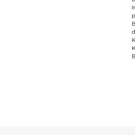
I
p
B
d
K
K
B