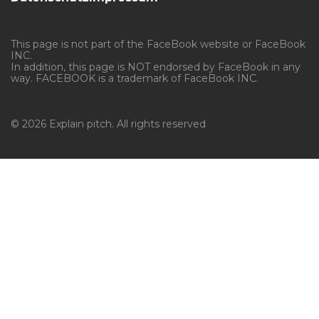
This page is not part of the FaceBook website or FaceBook
INC.
In addition, this page is NOT endorsed by FaceBook in any
way. FACEBOOK is a trademark of FaceBook INC.
© 2026 Explain pitch. All rights reserved