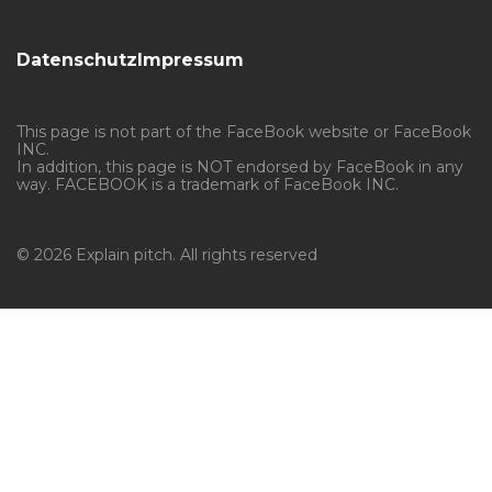
Datenschutz
Impressum
This page is not part of the FaceBook website or FaceBook
INC.
In addition, this page is NOT endorsed by FaceBook in any
way. FACEBOOK is a trademark of FaceBook INC.
© 2026 Explain pitch. All rights reserved