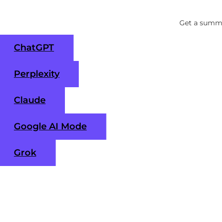
Get a summa
ChatGPT
Perplexity
Claude
Google AI Mode
Grok