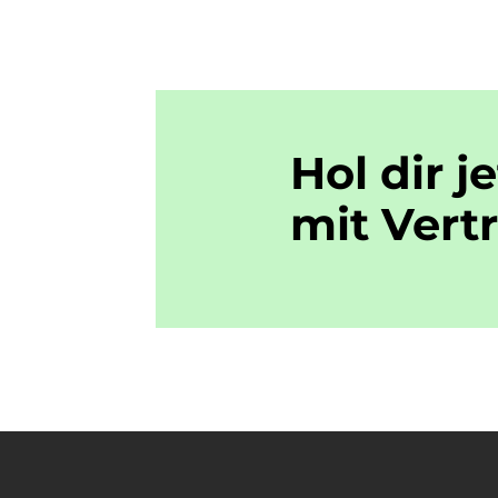
Hol dir j
mit
Vert