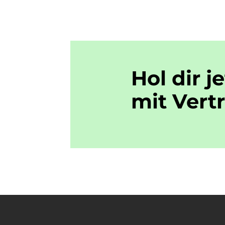
Hol dir j
mit
Vert