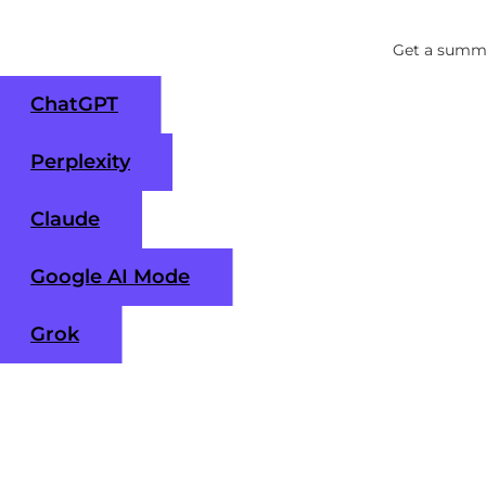
Get a summa
ChatGPT
Perplexity
Claude
Google AI Mode
Grok