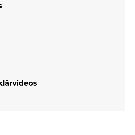
s
klärvideos