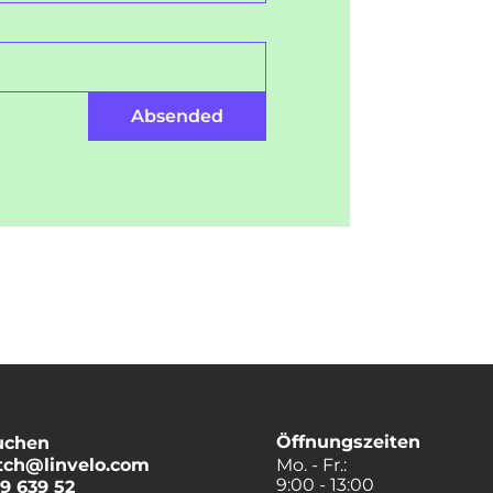
Absended
Öffnungszeiten
uchen
tch@linvelo.com
Mo. - Fr.:
9:00 - 13:00
19 639 52