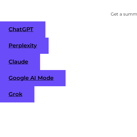
Get a summa
ChatGPT
Perplexity
Claude
Google AI Mode
Grok